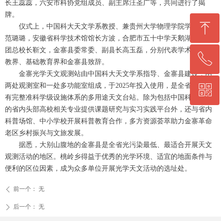
长王蕊蕊，六安市科协党组成员、副主席汪圣广等，共同进行了揭
牌。
ꁸ
仪式上，中国科大天文学系教授、兼贵州大学物理学院学术院长
范璐璐，安徽省科学技术馆馆长方波，合肥市五十中学天鹅湖教育集
团总校长靳文，金寨县委常委、副县长高玉磊，分别代表学术界、科
ꂅ
回到顶部
教界、基础教育界和金寨县致辞。
金寨光学天文观测站由中国科大天文学系指导、金寨县建设，由
两处观测室和一处多功能室组成，于2025年投入使用，是全省唯一拥
ꀥ
0564-5330860
有完整准科学级设施体系的多用途天文台站。除为包括中国科大在内
的省内头部高校相关专业提供课题研究与实习实践平台外，还与省内
微信二维码
科普场馆、中小学校开展科普教育合作，多方资源荟萃助力金寨革命
老区乡村振兴与文旅发展。
据悉，大别山腹地的金寨县是全省光污染最低、最适合开展天文
观测活动的地区。桃岭乡得益于优秀的光学环境、适宜的地面条件与
便利的区位因素，成为众多单位开展光学天文活动的选址处。
前一个：
无
ꄴ
后一个：
无
ꄲ