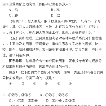
国有企业西部边远岗位工作的毕业生有多少人？
A．23 B．26
C．29 D．32
（答案：B。总人数是25的倍数且在70到80之间，只有75一个可
能性，其中72人去西部地区。支教、村官和入伍分别有15、17和14
人，总计有46人，剩余26人在国企工作。因此，正确答案为B。）
（五）判断推理。主要测查报考者对各种事物关系的分析推理能
力，主要涉及对图形、语词概念、事物关系和文字材料的理解、比
较、组合、演绎和归纳等。常用题型有图形推理、定义判断、类比推
理、逻辑判断四种。
图形推理：
每道题给出一套或两套图形，要求报考者通过观察分
析找出图形排列的规律，选出符合规律的一项。
例题1：把下面的六个图形分为两类，使每一类图形都有各自的共
同特征或规律，分类正确的一项是：
① ② ③ ④ ⑤ ⑥
A．①②⑥，③④⑤ B．①③④，②⑤⑥
C．①④⑤，②③⑥ D．①④⑥，②③⑤