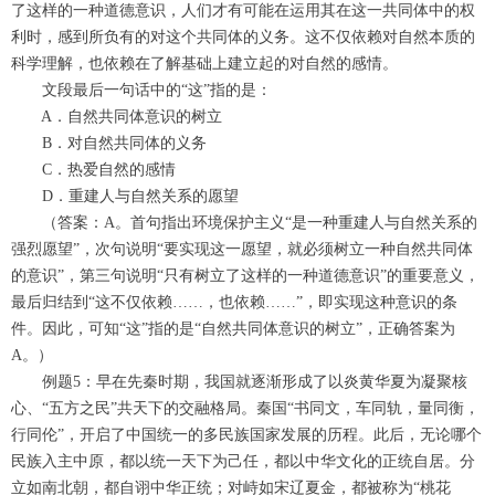
了这样的一种道德意识，人们才有可能在运用其在这一共同体中的权
利时，感到所负有的对这个共同体的义务。这不仅依赖对自然本质的
科学理解，也依赖在了解基础上建立起的对自然的感情。
文段最后一句话中的“这”指的是：
A．自然共同体意识的树立
B．对自然共同体的义务
C．热爱自然的感情
D．重建人与自然关系的愿望
（答案：A。首句指出环境保护主义“是一种重建人与自然关系的
强烈愿望”，次句说明“要实现这一愿望，就必须树立一种自然共同体
的意识”，第三句说明“只有树立了这样的一种道德意识”的重要意义，
最后归结到“这不仅依赖……，也依赖……”，即实现这种意识的条
件。因此，可知“这”指的是“自然共同体意识的树立”，正确答案为
A。）
例题5：早在先秦时期，我国就逐渐形成了以炎黄华夏为凝聚核
心、“五方之民”共天下的交融格局。秦国“书同文，车同轨，量同衡，
行同伦”，开启了中国统一的多民族国家发展的历程。此后，无论哪个
民族入主中原，都以统一天下为己任，都以中华文化的正统自居。分
立如南北朝，都自诩中华正统；对峙如宋辽夏金，都被称为“桃花