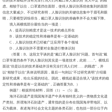
往的技术基础并没有完全打消人们对戴口罩人脸识别“先天不足”的顾
虑。相较于以往，口罩遮挡住面部，使得人脸识别系统收集到的面部
信息大量减少。不过研究表明，人脸识别的关键信息集中于眉毛和眼
睛，只要模型训练得当，戴口罩人脸识别的准确率并不会大幅下降。
填入画横线部分最恰当的一项是：
A．提高识别精度才是这一技术的难点所在
B．该技术的稳定性和准确率是有一定基础的
C．人脸识别技术已经被广泛应用于各个领域
D．人脸识别并不需要对全脸进行整体识别
（答案：B。这段文字谈的是“戴口罩人脸识别”问题。首句说“戴
口罩等遮挡条件下的人脸识别其实是一项老技术，此前……”。横线后
面说“但是以往的技术基础并没有完全打消人们对……的顾虑”，并
以“相较于以往”具体说明原因，最后一句则以“不过研究表明”介绍最
新研究成果，给出乐观的结论。因此，横线处最适合填入“该技术的稳
定性和准确率是有一定基础的”，正确答案为B。）
例题7：根据所给材料，回答（1）～（5）题。
海洋石刻遗产是我国海洋遗产中具有独特意义的一类物质文化遗
产类别。所谓海洋石刻遗产，通常指的是分布在我国海岸带地区、以
石为载体、表述海洋社会文化主题的各类石刻，也包括一部分位于内