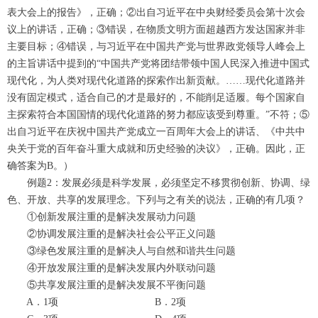
表大会上的报告》，正确；②出自习近平在中央财经委员会第十次会
议上的讲话，正确；③错误，在物质文明方面超越西方发达国家并非
主要目标；④错误，与习近平在中国共产党与世界政党领导人峰会上
的主旨讲话中提到的“中国共产党将团结带领中国人民深入推进中国式
现代化，为人类对现代化道路的探索作出新贡献。……现代化道路并
没有固定模式，适合自己的才是最好的，不能削足适履。每个国家自
主探索符合本国国情的现代化道路的努力都应该受到尊重。”不符；⑤
出自习近平在庆祝中国共产党成立一百周年大会上的讲话、《中共中
央关于党的百年奋斗重大成就和历史经验的决议》，正确。因此，正
确答案为B。）
例题2：发展必须是科学发展，必须坚定不移贯彻创新、协调、绿
色、开放、共享的发展理念。下列与之有关的说法，正确的有几项？
①创新发展注重的是解决发展动力问题
②协调发展注重的是解决社会公平正义问题
③绿色发展注重的是解决人与自然和谐共生问题
④开放发展注重的是解决发展内外联动问题
⑤共享发展注重的是解决发展不平衡问题
A．1项 B．2项