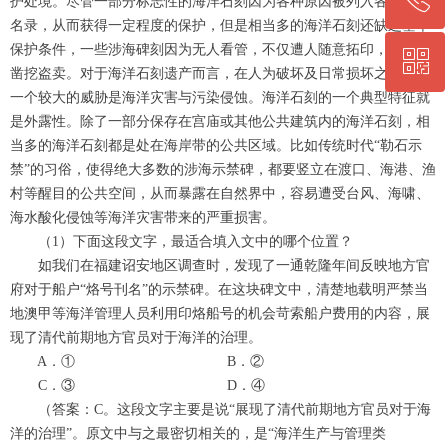
护处境。尽管一部分标志性的海洋石刻因为各种原因被列入各级文物
名录，从而获得一定程度的保护，但是相当多的海洋石刻还缺乏基本
保护条件，一些涉海碑刻因为无人看管，不仅遭人随意拓印，甚至被
ꀥ
0564-5330860
凿挖盗卖。对于海洋石刻遗产而言，在人为破坏及日常损坏之外，另
一个较大的威胁是海洋灾害与污染侵蚀。海洋石刻的一个典型特征就
微信二维码
是外露性。除了一部分保存在宫庙或其他公共建筑内的海洋石刻，相
当多的海洋石刻都是处在海岸带的公共区域。比如传统时代“勒石示
禁”的习俗，使得绝大多数的涉海示禁碑，都要竖立在渡口、海港、渔
村等醒目的公共空间，从而暴露在自然界中，容易遭受台风、海啸、
海水酸化侵蚀等海洋灾害带来的严重损害。
（1）下面这段文字，最适合填入文中的哪个位置？
如我们在福建诏安地区调查时，发现了一通乾隆年间反映地方官
府对于船户“烙号刊名”的示禁碑。在这块碑文中，清楚地载明严禁当
地澳甲等海洋管理人员利用印烙船号的机会苛索船户费用的内容，展
现了清代前期地方官员对于海洋的治理。
A．① B．②
C．③ D．④
（答案：C。这段文字主要是说“展现了清代前期地方官员对于海
洋的治理”。原文中与之最密切相关的，是“海洋生产与管理类