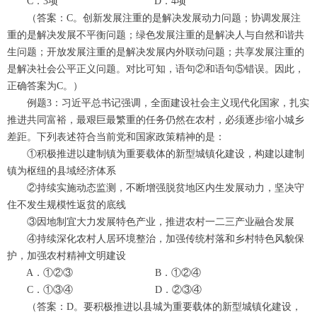
C．3项 D．4项
（答案：C。创新发展注重的是解决发展动力问题；协调发展注
重的是解决发展不平衡问题；绿色发展注重的是解决人与自然和谐共
生问题；开放发展注重的是解决发展内外联动问题；共享发展注重的
是解决社会公平正义问题。对比可知，语句②和语句⑤错误。因此，
正确答案为C。）
例题3：习近平总书记强调，全面建设社会主义现代化国家，扎实
推进共同富裕，最艰巨最繁重的任务仍然在农村，必须逐步缩小城乡
差距。下列表述符合当前党和国家政策精神的是：
①积极推进以建制镇为重要载体的新型城镇化建设，构建以建制
镇为枢纽的县域经济体系
②持续实施动态监测，不断增强脱贫地区内生发展动力，坚决守
住不发生规模性返贫的底线
③因地制宜大力发展特色产业，推进农村一二三产业融合发展
④持续深化农村人居环境整治，加强传统村落和乡村特色风貌保
护，加强农村精神文明建设
A．①②③ B．①②④
C．①③④ D．②③④
（答案：D。要积极推进以县城为重要载体的新型城镇化建设，