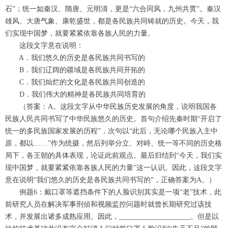
石”；统一如秦汉、隋唐、元明清，更是“六合同风，九州共贯”。秦汉
雄风、大唐气象、康乾盛世，都是各民族共同铸就的历史。今天，我
们实现中国梦，就要紧紧依靠各族人民的力量。
这段文字意在说明：
A．我们悠久的历史是各民族共同书写的
B．我们辽阔的疆域是各民族共同开拓的
C．我们灿烂的文化是各民族共同创造的
D．我们伟大的精神是各民族共同培育的
（答案：A。这段文字从中华民族历史发展的角度，说明我国各
民族人民共同书写了中华民族悠久的历史。首句介绍先秦时期“开启了
统一的多民族国家发展的历程”，次句以“此后，无论哪个民族入主中
原，都以……”作为统摄，然后列举分立、对峙、统一等不同的历史格
局下，各王朝的具体表现，论证此前观点。最后归结到“今天，我们实
现中国梦，就要紧紧依靠各族人民的力量”这一认识。因此，这段文字
意在说明“我们悠久的历史是各民族共同书写的”，正确答案为A。）
例题6：戴口罩等遮挡条件下的人脸识别其实是一项“老”技术，此
前研究人员在解决军事刑侦和视频监控问题时就曾长期研究过该技
术，并发展出诸多成熟应用。因此，____________________。但是以