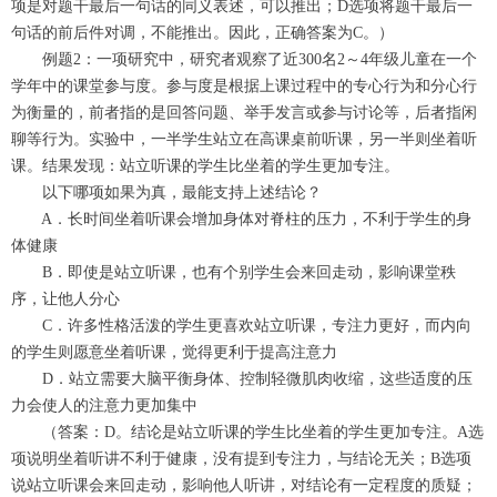
项是对题干最后一句话的同义表述，可以推出；D选项将题干最后一
句话的前后件对调，不能推出。因此，正确答案为C。）
例题2：一项研究中，研究者观察了近300名2～4年级儿童在一个
学年中的课堂参与度。参与度是根据上课过程中的专心行为和分心行
为衡量的，前者指的是回答问题、举手发言或参与讨论等，后者指闲
聊等行为。实验中，一半学生站立在高课桌前听课，另一半则坐着听
课。结果发现：站立听课的学生比坐着的学生更加专注。
以下哪项如果为真，最能支持上述结论？
A．长时间坐着听课会增加身体对脊柱的压力，不利于学生的身
体健康
B．即使是站立听课，也有个别学生会来回走动，影响课堂秩
序，让他人分心
C．许多性格活泼的学生更喜欢站立听课，专注力更好，而内向
的学生则愿意坐着听课，觉得更利于提高注意力
D．站立需要大脑平衡身体、控制轻微肌肉收缩，这些适度的压
力会使人的注意力更加集中
（答案：D。结论是站立听课的学生比坐着的学生更加专注。A选
项说明坐着听讲不利于健康，没有提到专注力，与结论无关；B选项
说站立听课会来回走动，影响他人听讲，对结论有一定程度的质疑；