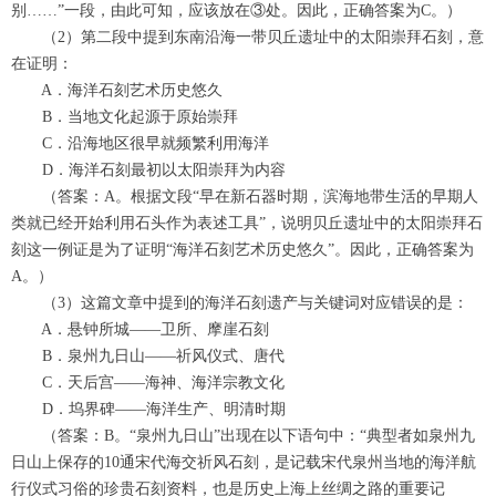
别……”一段，由此可知，应该放在③处。因此，正确答案为C。）
（2）第二段中提到东南沿海一带贝丘遗址中的太阳崇拜石刻，意
在证明：
A．海洋石刻艺术历史悠久
B．当地文化起源于原始崇拜
C．沿海地区很早就频繁利用海洋
D．海洋石刻最初以太阳崇拜为内容
（答案：A。根据文段“早在新石器时期，滨海地带生活的早期人
类就已经开始利用石头作为表述工具”，说明贝丘遗址中的太阳崇拜石
刻这一例证是为了证明“海洋石刻艺术历史悠久”。因此，正确答案为
A。）
（3）这篇文章中提到的海洋石刻遗产与关键词对应错误的是：
A．悬钟所城——卫所、摩崖石刻
B．泉州九日山——祈风仪式、唐代
C．天后宫——海神、海洋宗教文化
D．坞界碑——海洋生产、明清时期
（答案：B。“泉州九日山”出现在以下语句中：“典型者如泉州九
日山上保存的10通宋代海交祈风石刻，是记载宋代泉州当地的海洋航
行仪式习俗的珍贵石刻资料，也是历史上海上丝绸之路的重要记