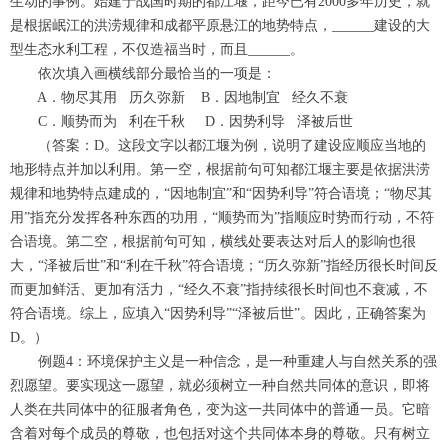
生动的事例。始建于战国时期的都江堰，距今已有2000多年历史，就
是根据岷江的洪涝规律和成都平原悬江的地势特点，______建设的大
型生态水利工程，不仅造福当时，而且______。
依次填入画横线部分最恰当的一项是：
A．物尽其用 历久弥新 B．因地制宜 经久不衰
C．顺势而为 利在千秋 D．因势利导 泽被后世
（答案：D。这段文字以都江堰为例，说明了建设应顺应当地的
地形特点并加以利用。第一空，根据前句可知都江堰主要是依据洪涝
规律和地势特点建成的，“因地制宜”和“因势利导”符合语境；“物尽其
用”指充分发挥各种东西的功用，“顺势而为”指顺应时势而行动，不符
合语境。第二空，根据前句可知，横线处要表达对后人的影响也很
大，“泽被后世”和“利在千秋”符合语境；“历久弥新”指经历很长时间反
而更加鲜活、更加有活力，“经久不衰”指持续很长时间也不衰减，不
符合语境。综上，应填入“因势利导”“泽被后世”。因此，正确答案为
D。）
例题4：环境保护主义是一种信念，是一种重建人与自然关系的强
烈愿望。要实现这一愿望，就必须树立一种自然共同体的意识，即将
人类在共同体中的征服者角色，变为这一共同体中的普通一员。它暗
含着对每个成员的尊敬，也包括对这个共同体本身的尊敬。只有树立