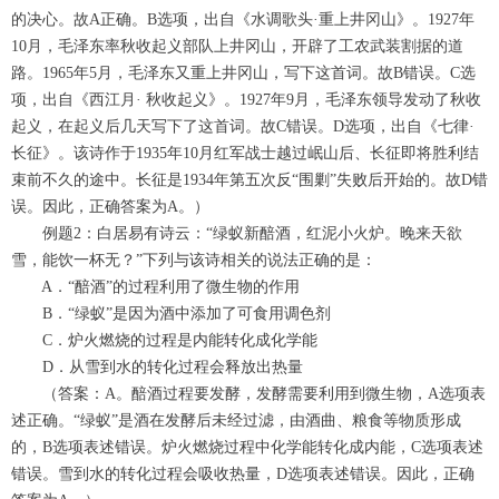
的决心。故A正确。B选项，出自《水调歌头·重上井冈山》。1927年
10月，毛泽东率秋收起义部队上井冈山，开辟了工农武装割据的道
路。1965年5月，毛泽东又重上井冈山，写下这首词。故B错误。C选
项，出自《西江月· 秋收起义》。1927年9月，毛泽东领导发动了秋收
起义，在起义后几天写下了这首词。故C错误。D选项，出自《七律·
长征》。该诗作于1935年10月红军战士越过岷山后、长征即将胜利结
束前不久的途中。长征是1934年第五次反“围剿”失败后开始的。故D错
误。因此，正确答案为A。）
例题2：白居易有诗云：“绿蚁新醅酒，红泥小火炉。晚来天欲
雪，能饮一杯无？”下列与该诗相关的说法正确的是：
A．“醅酒”的过程利用了微生物的作用
B．“绿蚁”是因为酒中添加了可食用调色剂
C．炉火燃烧的过程是内能转化成化学能
D．从雪到水的转化过程会释放出热量
（答案：A。醅酒过程要发酵，发酵需要利用到微生物，A选项表
述正确。“绿蚁”是酒在发酵后未经过滤，由酒曲、粮食等物质形成
的，B选项表述错误。炉火燃烧过程中化学能转化成内能，C选项表述
错误。雪到水的转化过程会吸收热量，D选项表述错误。因此，正确