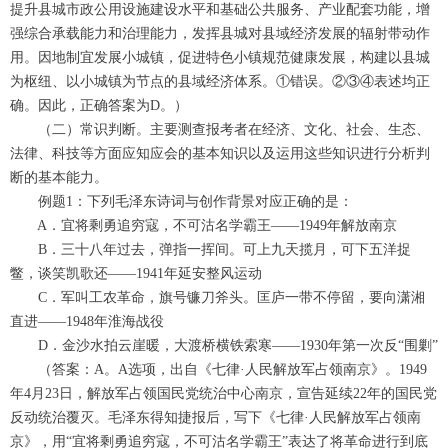
提升县城市政公用设施建设水平和基础公共服务、产业配套功能，增
强综合承载能力和治理能力，发挥县城对县域经济发展的辐射带动作
用。因地制宜发展小城镇，促进特色小镇规范健康发展，构建以县城
为枢纽、以小城镇为节点的县域经济体系。①错误。②③④表述均正
确。因此，正确答案为D。）
（二）常识判断。主要测查报考者在经济、文化、社会、生态、
法律、科技等方面应知应会的基本知识以及运用这些知识进行分析判
断的基本能力。
例题1：下列毛泽东诗词与创作背景对应正确的是：
A．宜将剩勇追穷寇，不可沽名学霸王——1949年解放南京
B．三十八年过去，弹指一挥间。可上九天揽月，可下五洋捉
鳖，谈笑凯歌还——1941年延安整风运动
C．军叫工农革命，旗号镰刀斧头。匡庐一带不停留，要向潇湘
直进——1948年淮海战役
D．金沙水拍云崖暖，大渡桥横铁索寒——1930年第一次反“围剿”
（答案：A。A选项，出自《七律·人民解放军占领南京》。1949
年4月23日，解放军占领国民党统治中心南京，宣告延续22年的国民党
反动统治覆灭。毛泽东得知捷报后，写下《七律·人民解放军占领南
京》，用“宜将剩勇追穷寇，不可沽名学霸王”表达了将革命进行到底