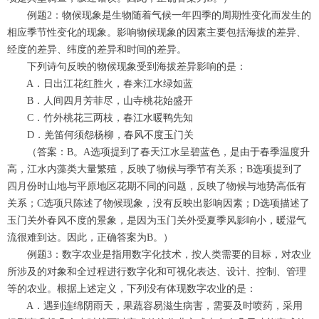
例题2：物候现象是生物随着气候一年四季的周期性变化而发生的
相应季节性变化的现象。影响物候现象的因素主要包括海拔的差异、
经度的差异、纬度的差异和时间的差异。
下列诗句反映的物候现象受到海拔差异影响的是：
A．日出江花红胜火，春来江水绿如蓝
B．人间四月芳菲尽，山寺桃花始盛开
C．竹外桃花三两枝，春江水暖鸭先知
D．羌笛何须怨杨柳，春风不度玉门关
（答案：B。A选项提到了春天江水呈碧蓝色，是由于春季温度升
高，江水内藻类大量繁殖，反映了物候与季节有关系；B选项提到了
四月份时山地与平原地区花期不同的问题，反映了物候与地势高低有
关系；C选项只陈述了物候现象，没有反映出影响因素；D选项描述了
玉门关外春风不度的景象，是因为玉门关外受夏季风影响小，暖湿气
流很难到达。因此，正确答案为B。）
例题3：数字农业是指用数字化技术，按人类需要的目标，对农业
所涉及的对象和全过程进行数字化和可视化表达、设计、控制、管理
等的农业。根据上述定义，下列没有体现数字农业的是：
A．遇到连绵阴雨天，果蔬容易滋生病害，需要及时喷药，采用