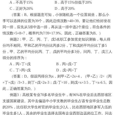
A．不高于15% B．高于15%但低于20%
C．正好为20% D．高于20%
（答案：B。根据题意可知，小张随机选一个位置就坐，那么小
李可以选择的位置为39个，因此总情况数=40×39。要让他们恰好坐在
同一排，应先从5排中选一排，再从这一排中选2个座位，符合条件的
情况数=5×8×7，概率约为7/39=17.9%。因此，正确答案为B。）
例题2：甲、乙、丙、丁、戊5名职工参加党史知识测验，每人得
分均不相同。甲和乙的平均分比丙多2分，丁和戊的平均分比丁多5
分，甲、乙的平均分比丙、丁、戊的平均分多3分。问丙、丁、戊三人
得分的排序为：
A．丙>丁>戊 B．丙>戊>丁
C．丁>丙>戊 D．戊>丙>丁
（答案：D。假设丙得分为x，则甲+乙=2x+4，（甲+乙）/2=（丙
+丁+戊）/3+3，则丁+戊=2x-3；戊-丁=10，则戊=x+3.5，丁=x-6.5。因
此，正确答案为D。）
例题3：高校某专业70多名毕业生中，有96%在毕业后去西部省区
支援国家建设。其中去偏远中小学支教的毕业生占该专业毕业生总数
的20%，比任职大学生村官的毕业生少2人，比在西部地区参军入伍的
毕业生多1人，其余的毕业生选择去国有企业西部边远岗位工作。问去