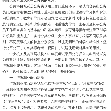
央机关及其直属机构公务员的录用。
公共科目笔试是公务员录用工作的重要环节，笔试内容突出公务
员的政治标准和政治属性，重点测查用党的创新理论指导分析和解决
问题的能力，教育引导报考者自觉做习近平新时代中国特色社会主义
思想的坚定信仰者和忠实实践者；注重能力导向，主要测查从事公务
员工作应当具备的基本能力和基本素质，教育引导报考者注重平时学
习积累和能力提升；实行分类分级，突出人事相宜，根据不同职位类
别、不同层级机关的特点分别设置，以提高测评的科学性精准性；坚
持公平公正，对各类报考者一视同仁，试题使用素材具有通用性。
中央机关及其直属机构2025年度考试录用公务员公共科目笔试分
为行政职业能力测验和申论两科，全部采用闭卷考试的方式。其中，
行政职业能力测验为客观性试题，考试时限120分钟，满分100分。申
论为主观性试题，考试时限180分钟，满分100分。
一、行政职业能力测验
行政职业能力测验试卷包括“注意事项”和试题。“注意事项”是对
行政职业能力测验试卷作答提出的重要指导性建议，包括试卷构成、
作答时间、作答时需要特别注意的事项等。考试时，报考者应仔细阅
读“注意事项”，遵守相关要求，合理把握作答时间，正确填写填涂姓
名、准考证号等信息。试题分为政治理论、常识判断、言语理解与表