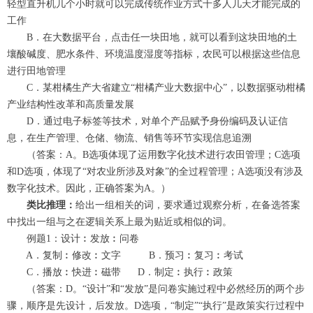
轻型直升机几个小时就可以完成传统作业方式十多人几天才能完成的
工作
B．在大数据平台，点击任一块田地，就可以看到这块田地的土
壤酸碱度、肥水条件、环境温度湿度等指标，农民可以根据这些信息
进行田地管理
C．某柑橘生产大省建立“柑橘产业大数据中心”，以数据驱动柑橘
产业结构性改革和高质量发展
D．通过电子标签等技术，对单个产品赋予身份编码及认证信
息，在生产管理、仓储、物流、销售等环节实现信息追溯
（答案：A。B选项体现了运用数字化技术进行农田管理；C选项
和D选项，体现了“对农业所涉及对象”的全过程管理；A选项没有涉及
数字化技术。因此，正确答案为A。）
类比推理：
给出一组相关的词，要求通过观察分析，在备选答案
中找出一组与之在逻辑关系上最为贴近或相似的词。
例题1：设计︰发放︰问卷
A．复制︰修改︰文字 B．预习︰复习︰考试
C．播放︰快进︰磁带 D．制定︰执行︰政策
（答案：D。“设计”和“发放”是问卷实施过程中必然经历的两个步
骤，顺序是先设计，后发放。D选项，“制定”“执行”是政策实行过程中