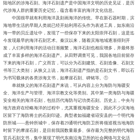
陆地区的涉海石刻。海洋石刻遗产是中国海洋文明的历史见证，是历
代涉海人群的重要历史记忆，蕴含着丰富的海洋文化信息。
中国很早就有利用海洋及刻画海洋的传统。早在新石器时期，滨
海地带生活的早期人类就已经开始利用石头作为表述工具，如东南沿
海一带的贝丘遗址中，发现了一些保存下来的太阳崇拜石刻，这是迄
今发现最早的海洋石刻艺术。秦汉以来，随着滨海地域逐渐得到开
发，人们利用海洋的活动日渐频繁，海洋石刻也相应增多，并最终形
成了丰富多样的海洋石刻遗产。从田野调查可见，我国各地目前留存
下来的海洋石刻，广义而言，可以分为石刻建筑、石刻造像、石刻文
书等三大类别；从狭义上说，海洋石刻遗产指的是石刻文书，即以石
为书写载体的各类涉海文书，如摩崖石刻、碑铭等。①
单就狭义的海洋石刻遗产来说，可从内容上分为海防与海疆安
全、海洋生产与管理、海洋宗教文化等类别。其中第一类海防与海疆
安全相关的海洋石刻，包括历代海防与记功类石刻。历史上，中央与
地方政府在经略海洋的过程中，尤其重视海疆安全，因此不少滨海地
区留下了海防将士的石刻印迹。典型者如福建省诏安县的一个明代海
防所城——悬钟所城中，保存着29通明代海防卫所将领巡视当地海防
时留下的摩崖石刻，是目前我国数量最多、保存最为完整的明代海防
官兵石刻文书，集中展现了明代东南沿海卫所的社会网络与文化活