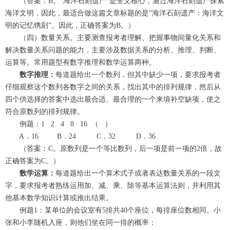
（答案：B。“海洋石刻遗产”是全文核心，通过海洋石刻遗产探索
海洋文明，因此，最适合做这篇文章标题的是“海洋石刻遗产：海洋文
明的记忆镌刻”。因此，正确答案为B。）
（四）数量关系。主要测查报考者理解、把握事物间量化关系和
解决数量关系问题的能力，主要涉及数据关系的分析、推理、判断、
运算等。常用题型有数字推理和数学运算两种。
数字推理：
每道题给出一个数列，但其中缺少一项，要求报考者
仔细观察这个数列各数字之间的关系，找出其中的排列规律，然后从
四个供选择的答案中选出最合适、最合理的一个来填补空缺项，使之
符合原数列的排列规律。
例题：1 2 4 8 16 （ ）
A．16 B．24 C．32 D．36
（答案：C。原数列是一个等比数列，后一项是前一项的2倍，故
正确答案为C。）
数学运算：
每道题给出一个算术式子或者表达数量关系的一段文
字，要求报考者熟练运用加、减、乘、除等基本运算法则，并利用其
他基本数学知识计算或推出结果。
例题1：某单位的会议室有5排共40个座位，每排座位数相同。小
张和小李随机入座，则他们坐在同一排的概率：