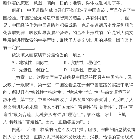
断作者的态度、意图、倾向、目的；准确、得体地遣词用字等。
例题1：中国道路的成功开创不仅创造了中国奇迹，而且创造了中
国经验。中国经验无疑是中国智慧的结晶，具有鲜明的______。但
是，中国经验作为中国道路的积极成果，也是在遵循历史发展和现代
化发展规律、吸收世界发展经验教训的基础上形成的，它是对人类文
明发展进行探索的重要产物，反映了人类文明进步的规律，因而又具
有一定的______。
依次填入画横线部分最恰当的一项是：
A．地域性 国际性 B．实践性 理论性
C．先进性 创新性 D．特殊性 普遍性
（答案：D。这段文字主要讲的是中国经验既具有中国特色，又
反映了一般规律。第一空，中国经验是在开创中国道路的实践中取得
的，所以具有“实践性”“特殊性”。“地域性”“先进性”与前文语境不符，
故不选。第二空，中国经验吸收了世界发展的经验教训，又反映了人
类文明进步的规律，所以具有“国际性”“普遍性”与“创新性”，其中“普
遍性”最为合适。此处并没有强调“理论性”，故不选。综上，应填
入“特殊性”“普遍性”。因此，正确答案为D。）
例题2：准确、权威的信息不及时传播，虚假、歪曲的信息就会搞
乱人心；积极、正确的思想舆论不发展壮大，消极、错误的言论观点