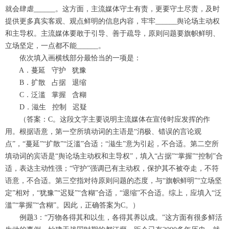
就会肆虐______。这方面，主流媒体守土有责，更要守土尽责，及时
提供更多真实客观、观点鲜明的信息内容，牢牢______舆论场主动权
和主导权。主流媒体要敢于引导、善于疏导，原则问题要旗帜鲜明、
立场坚定，一点都不能______。
依次填入画横线部分最恰当的一项是：
A．蔓延 守护 犹豫
B．扩散 占据 退缩
C．泛滥 掌握 含糊
D．滋生 控制 迟疑
（答案：C。这段文字主要说明主流媒体在宣传时应发挥的作
用。根据语意，第一空所填动词的主语是“消极、错误的言论观
点”，“蔓延”“扩散”“泛滥”合适；“滋生”意为引起，不合适。第二空所
填动词的宾语是“舆论场主动权和主导权”，填入“占据”“掌握”“控制”合
适，表达主动性强；“守护”强调已有主动权，保护其不被夺走，不符
语意，不合适。第三空指对待原则问题的态度，与“旗帜鲜明”“立场坚
定”相对，“犹豫”“迟疑”“含糊”合适，“退缩”不合适。综上，应填入“泛
滥”“掌握”“含糊”。因此，正确答案为C。）
例题3：“万物各得其和以生，各得其养以成。”这方面有很多鲜活