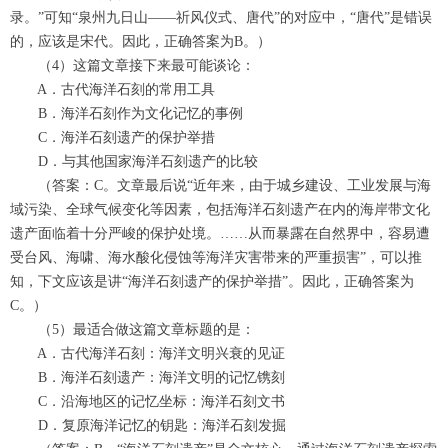
录。”可知“泉州九日山——祈风仪式、唐代”的对应中，“唐代”是错误
的，应该是宋代。因此，正确答案为B。）
（4）这篇文章接下来最可能谈论：
A．古代海洋石刻的常用工具
B．海洋石刻作为文化记忆的事例
C．海洋石刻遗产的保护举措
D．与其他国家海洋石刻遗产的比较
（答案：C。文章最后说“近年来，由于城乡建设、工业发展与海
域污染、全球气候变化等因素，包括海洋石刻遗产在内的海岸带文化
遗产面临着十分严峻的保护处境。……从而暴露在自然界中，容易遭
受台风、海啸、海水酸化侵蚀等海洋灾害带来的严重损害”，可以推
知，下文应该是讲“海洋石刻遗产的保护举措”。因此，正确答案为
C。）
（5）最适合做这篇文章标题的是：
A．古代海洋石刻：海洋文明兴衰的见证
B．海洋石刻遗产：海洋文明的记忆镌刻
C．沿海地区的记忆坐标：海洋石刻文书
D．复原海洋记忆的钥匙：海洋石刻发掘