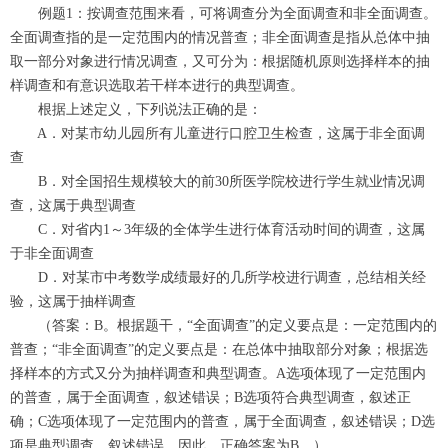
例题1：按调查范围来看，可将调查分为全面调查和非全面调查。
全面调查指的是一定范围内的情况普查；非全面调查是指从总体中抽
取一部分对象进行情况调查，又可分为：根据随机原则选择样本的抽
样调查和有意识选取若干样本进行的典型调查。
根据上述定义，下列说法正确的是：
A．对某市幼儿园所有儿童进行口腔卫生检查，这属于非全面调
查
B．对全国招生规模较大的前30所医学院校进行学生就业情况调
查，这属于典型调查
C．对省内1～3年级的全体学生进行体育活动时间的调查，这属
于非全面调查
D．对某市中考数学成绩最好的几所学校进行调查，总结相关经
验，这属于抽样调查
（答案：B。根据题干，“全面调查”的定义要点是：一定范围内的
普查；“非全面调查”的定义要点是：在总体中抽取部分对象；根据选
择样本的方式又分为抽样调查和典型调查。A选项体现了一定范围内
的普查，属于全面调查，叙述错误；B选项符合典型调查，叙述正
确；C选项体现了一定范围内的普查，属于全面调查，叙述错误；D选
项是典型调查，叙述错误。因此，正确答案为B。）