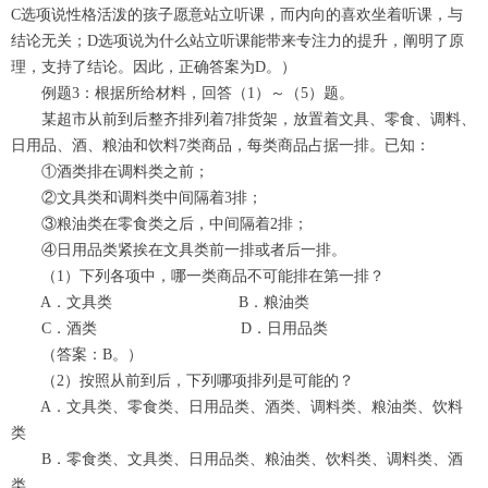
C选项说性格活泼的孩子愿意站立听课，而内向的喜欢坐着听课，与
结论无关；D选项说为什么站立听课能带来专注力的提升，阐明了原
理，支持了结论。因此，正确答案为D。）
例题3：根据所给材料，回答（1）～（5）题。
某超市从前到后整齐排列着7排货架，放置着文具、零食、调料、
日用品、酒、粮油和饮料7类商品，每类商品占据一排。已知：
①酒类排在调料类之前；
②文具类和调料类中间隔着3排；
③粮油类在零食类之后，中间隔着2排；
④日用品类紧挨在文具类前一排或者后一排。
（1）下列各项中，哪一类商品不可能排在第一排？
A．文具类 B．粮油类
C．酒类 D．日用品类
（答案：B。）
（2）按照从前到后，下列哪项排列是可能的？
A．文具类、零食类、日用品类、酒类、调料类、粮油类、饮料
类
B．零食类、文具类、日用品类、粮油类、饮料类、调料类、酒
类