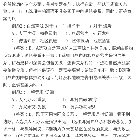
必然经历的两个步骤，并且制定在前，执行在后，与题干逻辑关系一
致，A、B、C选项中的词语不具备题干中的逻辑关系。因此，正确答
案为D。）
例题2：自然声源 对于（ ）相当于（ ）对于 煤炭
A．人工声源；植物遗骸 B．燕语莺声；矿石燃料
C．传播介质；社区供暖 D．物体振动；地质危害
（答案：B。A选项自然声源和人工声源是并列关系，煤炭由植物
遗骸形成，逻辑关系不一致；B选项自然声源和燕语莺声是包含关
系，矿石燃料和煤炭是包含关系，逻辑关系相符；C选项自然声源需
要传播介质，但社区供暖不一定需要煤炭，逻辑关系不一致；D选项
自然声源由物体振动引起，与煤炭和地质危害的逻辑关系不一致。因
此，正确答案为B。）
例题3：一望无垠∶辽阔
A．人云亦云∶重复 B．耳提面命∶教导
C．方兴未艾∶失败 D．厉兵秣马∶战斗
（答案：B。题干两词为同义关系，一望无垠是指辽阔，看不到
边际。A选项人云亦云是指没主见。B选项耳提面命形容教诲恳切、要
求严格，与教导同义。C选项方兴未艾是正在发展的意思，与失败是
反义。D选项厉兵秣马是指准备战斗，并不是战斗。因此，正确答案