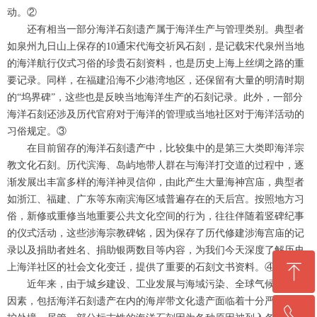
动。②
还有相当一部分海洋石刻遗产属于海洋生产与管理类别。典型者
如泉州九日山上保存的10通宋代海交祈风石刻，是记载宋代泉州当地
的海洋航行仪式习俗的珍贵石刻资料，也是历史上海上丝绸之路的重
要记录。同样，在福建沿海不少港湾地区，还保留有大量的明清时期
的“坞界碑”，这些也是反映当地海洋生产的石刻记录。此外，一部分
海洋石刻还涉及历代官府对于海洋的管理或当地社区对于海洋活动的
习俗规定。③
在目前留存的海洋石刻遗产中，比较集中的是第三大类即海洋宗
教文化石刻。历代滨海、岛屿地带人群在与海洋打交道的过程中，逐
渐发展出丰富多样的海洋神灵信仰，由此产生大量海神宫庙，典型者
如浙江、福建、广东等东南滨海区域普遍存在的天后宫。按照地方习
俗，新修或重修当地重要公共文化空间的行为，往往伴随着竖碑纪事
的仪式活动，这些涉海宗教碑铭，因为保存了历代修建涉海宫庙的记
录以及捐助者姓名、捐助银两数目等内容，为我们今天深度了解历史
ꁸ
上海洋社区的社会文化变迁，提供了重要的石刻文书资料。④
近年来，由于城乡建设、工业发展与海域污染、全球气候变化等
因素，包括海洋石刻遗产在内的海岸带文化遗产面临着十分严峻的保
ꂅ
回到顶部