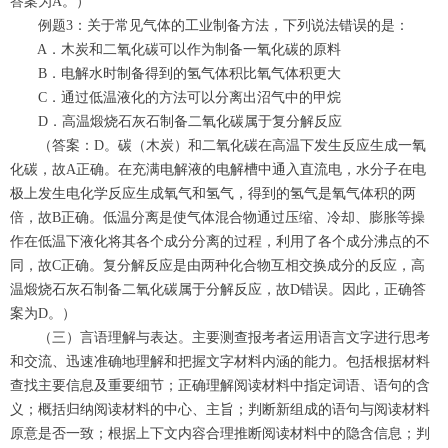
答案为A。）
例题3：关于常见气体的工业制备方法，下列说法错误的是：
A．木炭和二氧化碳可以作为制备一氧化碳的原料
B．电解水时制备得到的氢气体积比氧气体积更大
C．通过低温液化的方法可以分离出沼气中的甲烷
D．高温煅烧石灰石制备二氧化碳属于复分解反应
（答案：D。碳（木炭）和二氧化碳在高温下发生反应生成一氧
化碳，故A正确。在充满电解液的电解槽中通入直流电，水分子在电
极上发生电化学反应生成氧气和氢气，得到的氢气是氧气体积的两
倍，故B正确。低温分离是使气体混合物通过压缩、冷却、膨胀等操
作在低温下液化将其各个成分分离的过程，利用了各个成分沸点的不
同，故C正确。复分解反应是由两种化合物互相交换成分的反应，高
温煅烧石灰石制备二氧化碳属于分解反应，故D错误。因此，正确答
案为D。）
（三）言语理解与表达。主要测查报考者运用语言文字进行思考
和交流、迅速准确地理解和把握文字材料内涵的能力。包括根据材料
查找主要信息及重要细节；正确理解阅读材料中指定词语、语句的含
义；概括归纳阅读材料的中心、主旨；判断新组成的语句与阅读材料
原意是否一致；根据上下文内容合理推断阅读材料中的隐含信息；判